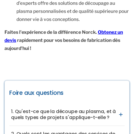
d'experts offre des solutions de découpage au
plasma personnalisées et de qualité supérieure pour
donner vie à vos conceptions.
Faites l'expérience de la différence Norck.
Obtenez un
devis
rapidement pour vos besoins de fabrication dès
aujourd'hui !
Foire aux questions
1. Qu'est-ce que la découpe au plasma, et à
+
quels types de projets s'applique-t-elle ?
La découpe au plasma est un procédé de découpe des
métaux qui utilise un arc plasma pour découper des
2. Quels sont les avantages des services de