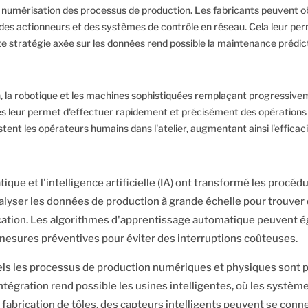
 la numérisation des processus de production. Les fabricants peuvent o
des actionneurs et des systèmes de contrôle en réseau. Cela leur per
ette stratégie axée sur les données rend possible la maintenance prédic
n, la robotique et les machines sophistiquées remplaçant progressiveme
sés leur permet d'effectuer rapidement et précisément des opérations 
tent les opérateurs humains dans l'atelier, augmentant ainsi l'efficacit
ue et l'intelligence artificielle (IA) ont transformé les procédu
lyser les données de production à grande échelle pour trouver de
cation. Les algorithmes d'apprentissage automatique peuvent é
 mesures préventives pour éviter des interruptions coûteuses.
ls les processus de production numériques et physiques sont p
ntégration rend possible les usines intelligentes, où les systèm
brication de tôles, des capteurs intelligents peuvent se conn