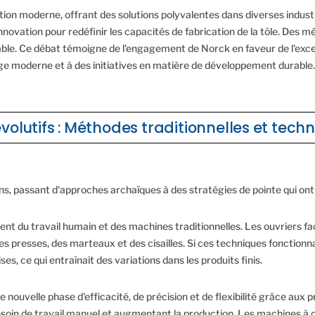
ation moderne, offrant des solutions polyvalentes dans diverses indus
ovation pour redéfinir les capacités de fabrication de la tôle. Des mé
uable. Ce débat témoigne de l'engagement de Norck en faveur de l'exce
age moderne et à des initiatives en matière de développement durable.
lutifs : Méthodes traditionnelles et tec
ns, passant d'approches archaïques à des stratégies de pointe qui ont
ent du travail humain et des machines traditionnelles. Les ouvriers fa
des presses, des marteaux et des cisailles. Si ces techniques fonctionn
, ce qui entraînait des variations dans les produits finis.
ne nouvelle phase d'efficacité, de précision et de flexibilité grâce 
esoin de travail manuel et augmentant la production. Les machines à