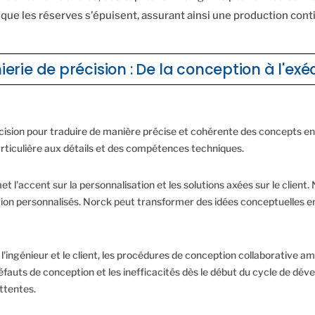
 les réserves s'épuisent, assurant ainsi une production cont
ierie de précision : De la conception à l'exé
cision pour traduire de manière précise et cohérente des concepts en p
articulière aux détails et des compétences techniques.
e met l'accent sur la personnalisation et les solutions axées sur le cl
on personnalisés. Norck peut transformer des idées conceptuelles en 
l'ingénieur et le client, les procédures de conception collaborative amé
défauts de conception et les inefficacités dès le début du cycle de dé
attentes.